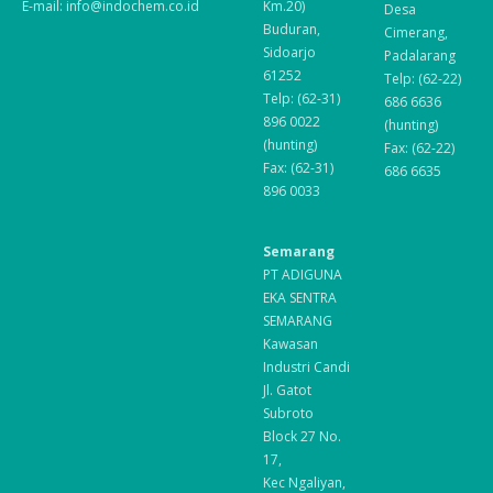
E-mail: info@indochem.co.id
Km.20)
Desa
Buduran,
Cimerang,
Sidoarjo
Padalarang
61252
Telp: (62-22)
Telp: (62-31)
686 6636
896 0022
(hunting)
(hunting)
Fax: (62-22)
Fax: (62-31)
686 6635
896 0033
Semarang
PT ADIGUNA
EKA SENTRA
SEMARANG
Kawasan
Industri Candi
Jl. Gatot
Subroto
Block 27 No.
17,
Kec Ngaliyan,