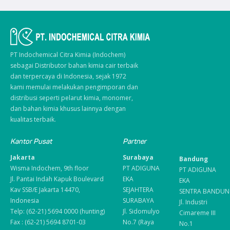
PT Indochemical Citra Kimia (Indochem)
sebagai Distributor bahan kimia cair terbaik
dan terpercaya di Indonesia, sejak 1972
kami memulai melakukan pengimporan dan
distribusi seperti pelarut kimia, monomer,
dan bahan kimia khusus lainnya dengan
kualitas terbaik.
Kantor Pusat
Partner
Jakarta
Surabaya
Bandung
Wisma Indochem, 9th floor
PT ADIGUNA
PT ADIGUNA
Jl. Pantai Indah Kapuk Boulevard
EKA
EKA
Kav SSB/E Jakarta 14470,
SEJAHTERA
SENTRA BANDUN
Indonesia
SURABAYA
Jl. Industri
Telp: (62-21) 5694 0000 (hunting)
Jl. Sidomulyo
Cimareme III
Fax : (62-21) 5694 8701-03
No.7 (Raya
No.1