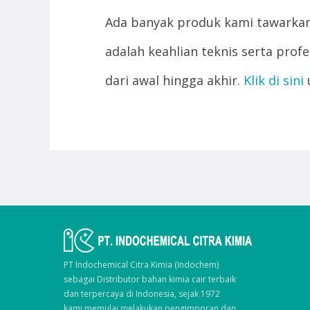
Ada banyak produk kami tawarka
adalah keahlian teknis serta pr
dari awal hingga akhir.
Klik di sini
PT Indochemical Citra Kimia (Indochem)
sebagai Distributor bahan kimia cair terbaik
dan terpercaya di Indonesia, sejak 1972
kami memulai melakukan pengimporan dan