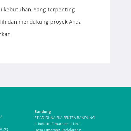
i kebutuhan. Yang terpenting
ilih dan mendukung proyek Anda
rkan.
Bandung
RA
PT ADIGUNA EKA SENTRA BANDUNG
Jl. Industri Cimareme III No.1
m.20)
Desa Cimerang, Padalarang