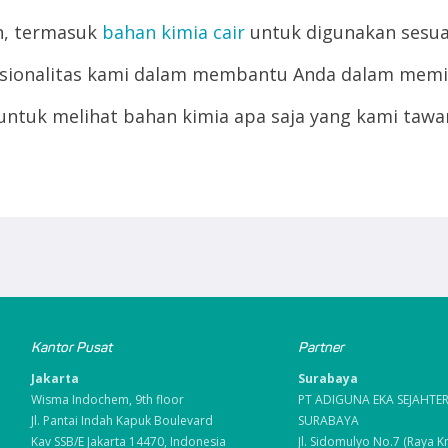
n, termasuk
bahan kimia cair
untuk digunakan sesua
ofesionalitas kami dalam membantu Anda dalam mem
untuk melihat bahan kimia apa saja yang kami tawa
Kantor Pusat
Partner
Jakarta
Surabaya
Wisma Indochem, 9th floor
PT ADIGUNA EKA SEJAHTE
Jl. Pantai Indah Kapuk Boulevard
SURABAYA
Kav SSB/E Jakarta 14470, Indonesia
Jl. Sidomulyo No.7 (Raya K