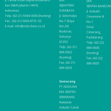
Jl. Pantai Indah Kapuk Boulevard
EKA
EKA
Kav SSB/E Jakarta 14470,
SEJAHTERA
SENTRA BANDUN
Indonesia
SURABAYA
Jl. Industri
Telp: (62-21) 5694 0000 (hunting)
Jl. Sidomulyo
Cimareme III
Fax : (62-21) 5694 8701-03
No.7 (Raya
No.1
E-mail: info@indochem.co.id
Km.20)
Desa
Buduran,
Cimerang,
Sidoarjo
Padalarang
61252
Telp: (62-22)
Telp: (62-31)
686 6636
896 0022
(hunting)
(hunting)
Fax: (62-22)
Fax: (62-31)
686 6635
896 0033
Semarang
PT ADIGUNA
EKA SENTRA
SEMARANG
Kawasan
Industri Candi