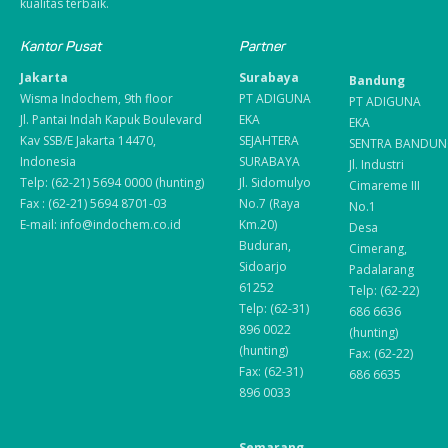
kualitas terbaik.
Kantor Pusat
Partner
Jakarta
Surabaya
Bandung
Wisma Indochem, 9th floor
PT ADIGUNA
PT ADIGUNA
Jl. Pantai Indah Kapuk Boulevard
EKA
EKA
Kav SSB/E Jakarta 14470,
SEJAHTERA
SENTRA BANDUN
Indonesia
SURABAYA
Jl. Industri
Telp: (62-21) 5694 0000 (hunting)
Jl. Sidomulyo
Cimareme III
Fax : (62-21) 5694 8701-03
No.7 (Raya
No.1
E-mail: info@indochem.co.id
Km.20)
Desa
Buduran,
Cimerang,
Sidoarjo
Padalarang
61252
Telp: (62-22)
Telp: (62-31)
686 6636
896 0022
(hunting)
(hunting)
Fax: (62-22)
Fax: (62-31)
686 6635
896 0033
Semarang